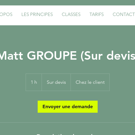
ROPOS
LES PRINCIPES
CLASSES
TARIFS
CONTACT
Matt GROUPE (Sur devis
Sur
devis
1 h
1
Sur devis
Chez le client
Envoyer une demande