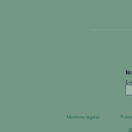
Re
E-m
Mentions légales
Polit
©