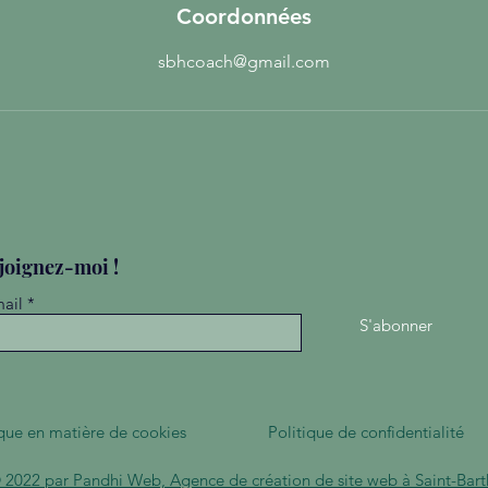
Coordonnées
sbhcoach@gmail.com
joignez-moi !
ail
S'abonner
ique en matière de cookies
Politique de confidentialité
 2022 par Pandhi Web, Agence de création de site web à Saint-Bart