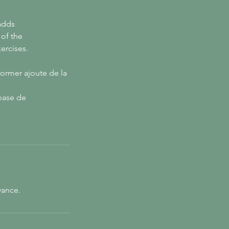
adds
 of the
xercises.
eformer ajoute de la
 base de
vance.