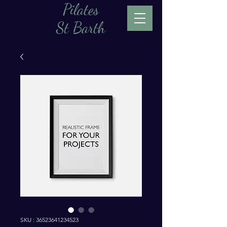
Pilates
St Barth
SKU : 36523641234523