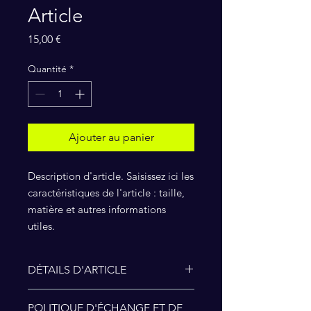
Article
Prix
15,00 €
Quantité
*
Ajouter au panier
Description d'article. Saisissez ici les 
caractéristiques de l'article : taille, 
matière et autres informations 
utiles.
DÉTAILS D'ARTICLE
Détails d'article. Saisissez ici les
POLITIQUE D'ÉCHANGE ET DE
caractéristiques de l'article : taille,